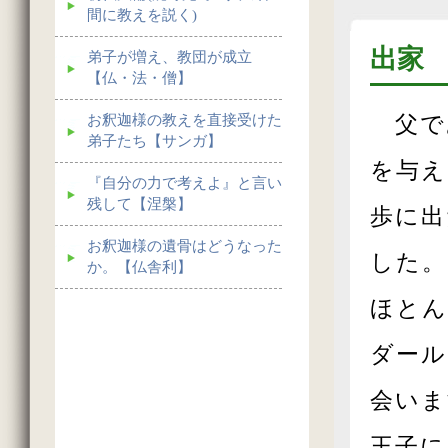
間に教えを説く)
出家
弟子が増え、教団が成立
【仏・法・僧】
お釈迦様の教えを直接受けた
父で
弟子たち【サンガ】
を与え
『自分の力で考えよ』と言い
残して【涅槃】
歩に出
お釈迦様の遺骨はどうなった
した。
か。【仏舎利】
ほとん
ダール
会いま
王子に