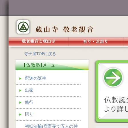
寺子屋TOPに戻る
釈迦の誕生
出家
修行
悟り
初転法輪(鹿野苑で五人の仲