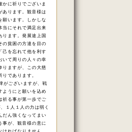
確かに祈りでございま
があります。観音様は
を願います。しかしな
本当にそれで満足出来
あります。発展途上国
その貧困の方達を目の
「己を忘れて他を利す
おいて周りの人々の幸
参りますが、この大慈
祈りであります。
碑がございますが、戦
すようにと願いを込め
は祈る事が第一歩でご
が、１人１人の力は弱く
んだん強くなってまい
う事が、観音様の意に
なければなりません。