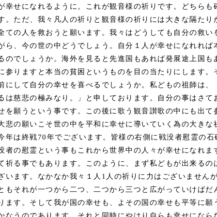
が幸せになれるように。これが観音様の祈りです。どちらも
す。ただ、我々凡人の祈りと観音様の祈りには大きな隔たり
全ての人を救おうと願います。我々はどうしても自分の救い
がら、今の世の中どうでしょう。自分１人が幸せになれれば
るのでしょうか。海外を見ると先進国もあれば発展途上国も
に参りますと本当の貧困というものを目の当たりにします。
前にして自分の幸せを喜べるでしょうか。私どもの祖師は、
るは慈悲の極みなり。」と申しております。自分の事はさて
せを願うという事です。この後に歌う観音讃歌の中にも出て
大悲の願いこそ世の中を平和に幸せに導いていく為の大きな
今年は終戦70年でございます。皆様の右側に戦没者慰霊の石
没者の慰霊という事もこれから世界中の人々が幸せになれま
て祈る事でもあります。このように、まず私どもが出来るの
ざいます。なかなか我々１人1人の祈りに力はございません
ともそれが一つから二つ、二つから三つと広がっていけばだ
ります。そして我が国の幸せも、よその国の幸せも平等に願
かなうのであります。それと同時にやはり自らも幸せになら