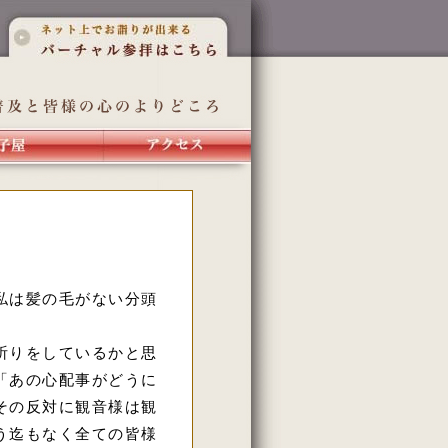
私は髪の毛がない分頭
。
祈りをしているかと思
「あの心配事がどうに
その反対に観音様は観
う迄もなく全ての皆様