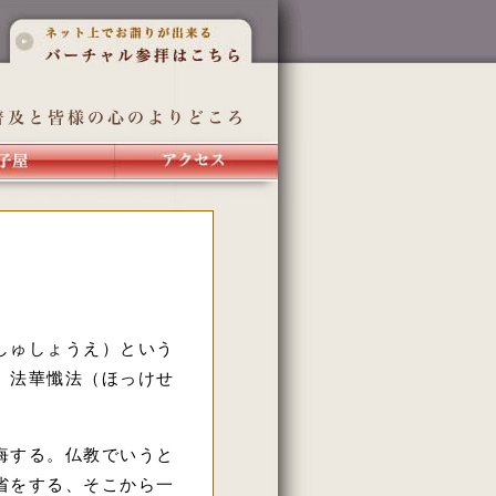
しゅしょうえ）という
、法華懺法（ほっけせ
悔する。仏教でいうと
省をする、そこから一