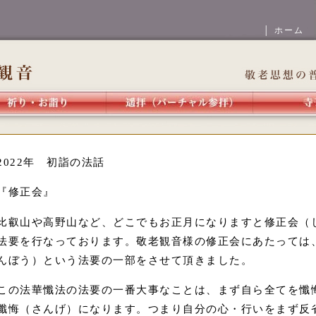
│ ホーム
2022年 初詣の法話
『修正会』
比叡山や高野山など、どこでもお正月になりますと修正会（
法要を行なっております。敬老観音様の修正会にあたっては
んぼう）という法要の一部をさせて頂きました。
この法華懺法の法要の一番大事なことは、まず自ら全てを懺
懺悔（さんげ）になります。つまり自分の心・行いをまず反