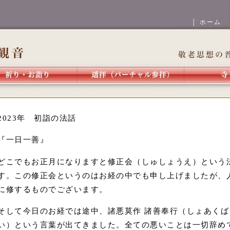
│ ホーム
2023年 初詣の法話
『一日一善』
どこでもお正月になりますと修正会（しゅしょうえ）という
す。この修正会というのはお経の中でも申し上げましたが、
に修するものでございます。
そして今日のお経では途中、諸悪莫作 諸善奉行（しょあくば
い）という言葉が出てきました。全ての悪いことは一切辞め