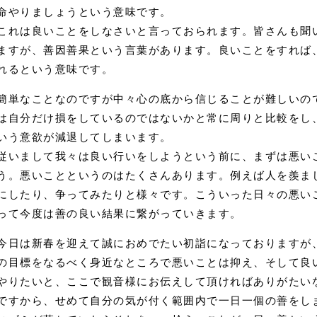
命やりましょうという意味です。
これは良いことをしなさいと言っておられます。皆さんも聞
ますが、善因善果という言葉があります。良いことをすれば
れるという意味です。
簡単なことなのですが中々心の底から信じることが難しいの
は自分だけ損をしているのではないかと常に周りと比較をし
いう意欲が減退してしまいます。
従いまして我々は良い行いをしようという前に、まずは悪い
う。悪いことというのはたくさんあります。例えば人を羨ま
にしたり、争ってみたりと様々です。こういった日々の悪い
って今度は善の良い結果に繋がっていきます。
今日は新春を迎えて誠におめでたい初詣になっておりますが
の目標をなるべく身近なところで悪いことは抑え、そして良
やりたいと、ここで観音様にお伝えして頂ければありがたい
ですから、せめて自分の気が付く範囲内で一日一個の善をし